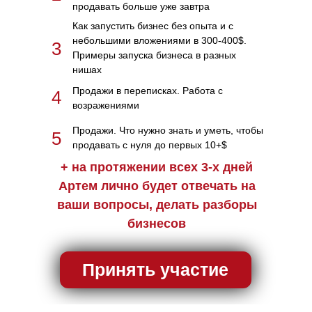
продавать больше уже завтра
Как запустить бизнес без опыта и с
небольшими вложениями в 300-400$.
3
Примеры запуска бизнеса в разных
нишах
Продажи в переписках. Работа с
4
возражениями
Продажи. Что нужно знать и уметь, чтобы
5
продавать с нуля до первых 10+$
+ на протяжении всех 3-х дней
30 января
29 января
Артем лично будет отвечать на
11:00 - 17:00 по Алматы
11:00 - 18:00 по Алматы
ваши вопросы, делать разборы
бизнесов
Мышление. Маркетинг. Переход в
Основа бизнеса. Стратегия.
Ключевые цифры. Продажи
онлайн
Принять участие
КЛЮЧЕВЫЕ ТЕМЫ
КЛЮЧЕВЫЕ ТЕМЫ
Какие психологические факторы мешают
Как продавать свои знания и