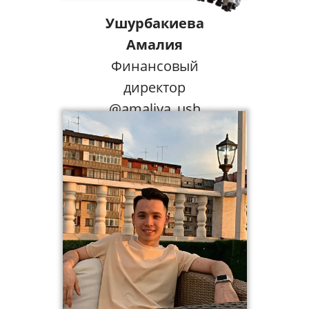
Ушурбакиева
Амалия
Финансовый
директор
@amaliya_ush