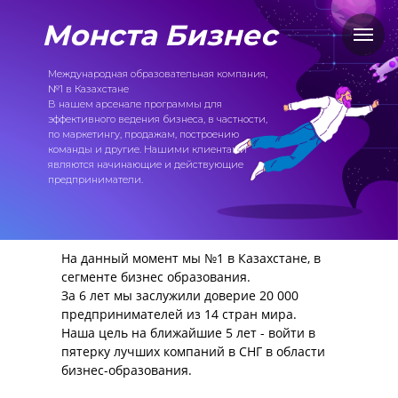
Монста Бизнес
Международная образовательная компания,
№1 в Казахстане
В нашем арсенале программы для
эффективного ведения бизнеса, в частности,
по маркетингу, продажам, построению
команды и другие. Нашими клиентами
являются начинающие и действующие
предприниматели.
На данный момент мы №1 в Казахстане, в
сегменте бизнес образования.
За 6 лет мы заслужили доверие 20 000
нее
предпринимателей из 14 стран мира.
Наша цель на ближайшие 5 лет - войти в
пятерку лучших компаний в СНГ в области
бизнес-образования.